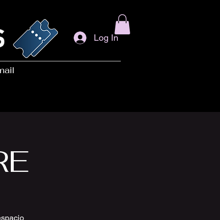
Log In
mail
RE
espacio