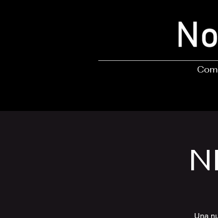
Comp
N
Una nu