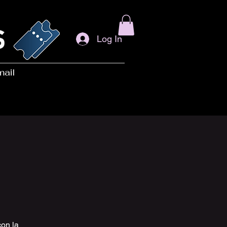
Log In
mail
on la