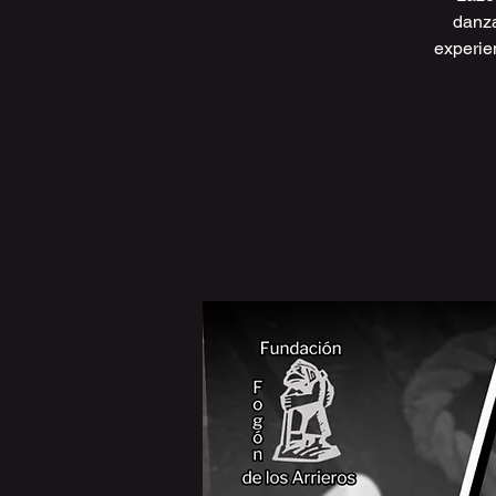
danza
experie