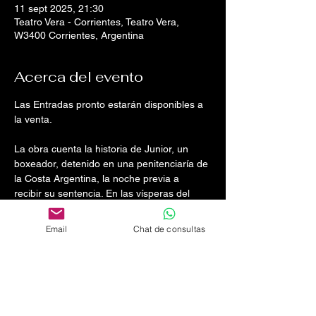
11 sept 2025, 21:30
Teatro Vera - Corrientes, Teatro Vera,
W3400 Corrientes, Argentina
Acerca del evento
Las Entradas pronto estarán disponibles a 
la venta. 
La obra cuenta la historia de Junior, un 
boxeador, detenido en una penitenciaría de 
la Costa Argentina, la noche previa a 
recibir su sentencia. En las vísperas del 
veredicto, Junior, de manera confesional, 
abrirá su corazón frente a los espectadores 
Email
Chat de consultas
compartiendo los claro-oscuros de su vida. 
El éxito, el ocaso, la paternidad, el amor, 
los mandatos, la caída y la resiliencia son 
solo algunos de los temas que aborda éste 
espectáculo donde la emotividad no deja 
afuera la presencia del humor como una 